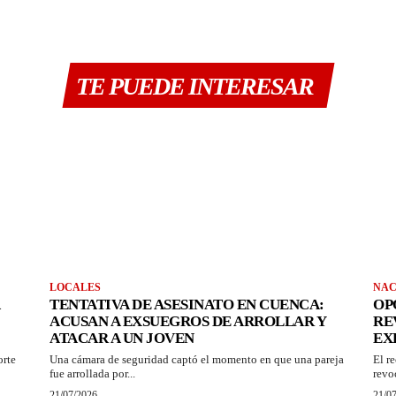
TE PUEDE INTERESAR
LOCALES
NAC
TENTATIVA DE ASESINATO EN CUENCA:
OP
ACUSAN A EXSUEGROS DE ARROLLAR Y
RE
ATACAR A UN JOVEN
EX
orte
Una cámara de seguridad captó el momento en que una pareja
El r
fue arrollada por...
revo
21/07/2026
21/0