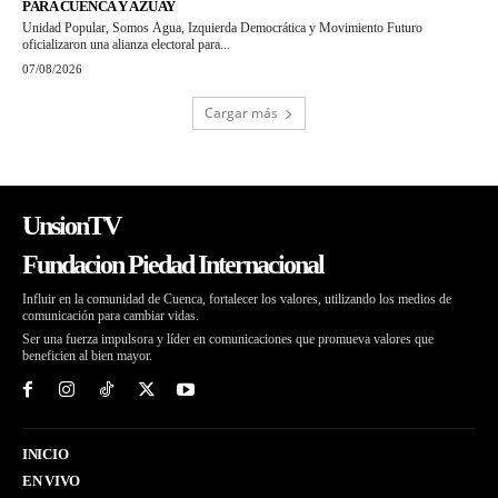
PARA CUENCA Y AZUAY
Unidad Popular, Somos Agua, Izquierda Democrática y Movimiento Futuro
oficializaron una alianza electoral para...
07/08/2026
Cargar más
UnsionTV
Fundacion Piedad Internacional
Influir en la comunidad de Cuenca, fortalecer los valores, utilizando los medios de
comunicación para cambiar vidas.
Ser una fuerza impulsora y líder en comunicaciones que promueva valores que
beneficien al bien mayor.
INICIO
EN VIVO