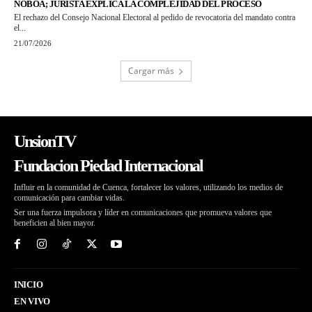
NOBOA; JURISTA EXPLICA LA COMPLEJIDAD DEL PROCESO
El rechazo del Consejo Nacional Electoral al pedido de revocatoria del mandato contra
el...
21/07/2026
Cargar más
UnsionTV
Fundacion Piedad Internacional
Influir en la comunidad de Cuenca, fortalecer los valores, utilizando los medios de
comunicación para cambiar vidas.
Ser una fuerza impulsora y líder en comunicaciones que promueva valores que
beneficien al bien mayor.
INICIO
EN VIVO