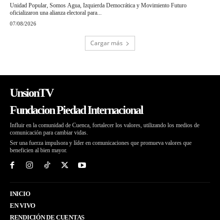
Unidad Popular, Somos Agua, Izquierda Democrática y Movimiento Futuro
oficializaron una alianza electoral para...
07/08/2026
Cargar más
UnsionTV
Fundacion Piedad Internacional
Influir en la comunidad de Cuenca, fortalecer los valores, utilizando los medios de
comunicación para cambiar vidas.
Ser una fuerza impulsora y líder en comunicaciones que promueva valores que
beneficien al bien mayor.
INICIO
EN VIVO
RENDICIÓN DE CUENTAS