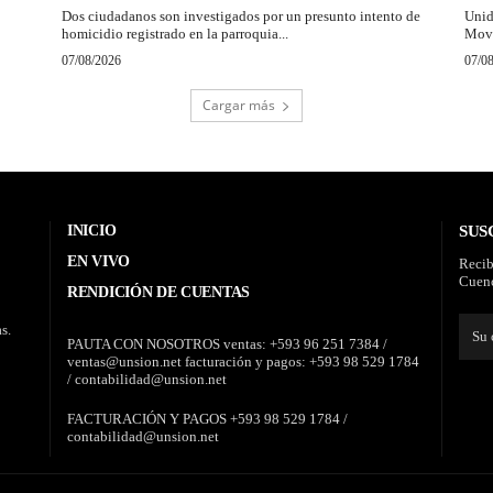
Dos ciudadanos son investigados por un presunto intento de
Unid
homicidio registrado en la parroquia...
Movi
07/08/2026
07/0
Cargar más
INICIO
SUS
EN VIVO
Recib
Cuenc
RENDICIÓN DE CUENTAS
s.
PAUTA CON NOSOTROS ventas: +593 96 251 7384 /
ventas@unsion.net facturación y pagos: +593 98 529 1784
/ contabilidad@unsion.net
FACTURACIÓN Y PAGOS +593 98 529 1784 /
contabilidad@unsion.net