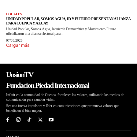
LOCALES
UNIDAD POPULAR, SOMOS AGUA, ID Y FUTURO PRESENTAN ALIANZA
PARA CUENCA Y AZUAY
Unidad Popular, Somos Agua, Izquierda Democrática y Movimiento Futuro
oficializaron una alianza electoral para...
07/08/2026
Cargar más
UnsionTV
Fundacion Piedad Internacional
Influir en la comunidad de Cuenca, fortalecer los valores, utilizando los medios de
comunicación para cambiar vidas.
Ser una fuerza impulsora y líder en comunicaciones que promueva valores que
beneficien al bien mayor.