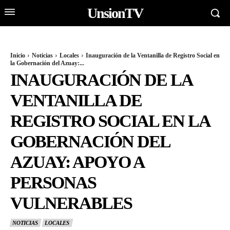
UnsionTV
Inicio
Noticias
Locales
Inauguración de la Ventanilla de Registro Social en
la Gobernación del Azuay:...
INAUGURACIÓN DE LA
VENTANILLA DE
REGISTRO SOCIAL EN LA
GOBERNACIÓN DEL
AZUAY: APOYO A
PERSONAS
VULNERABLES
NOTICIAS
LOCALES