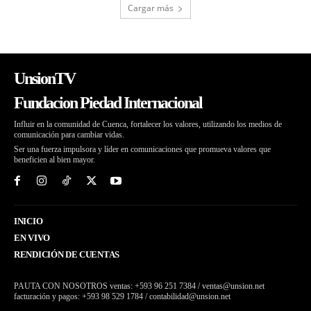
Cargar más
UnsionTV
Fundacion Piedad Internacional
Influir en la comunidad de Cuenca, fortalecer los valores, utilizando los medios de
comunicación para cambiar vidas.
Ser una fuerza impulsora y líder en comunicaciones que promueva valores que
beneficien al bien mayor.
INICIO
EN VIVO
RENDICIÓN DE CUENTAS
PAUTA CON NOSOTROS ventas: +593 96 251 7384 / ventas@unsion.net
facturación y pagos: +593 98 529 1784 / contabilidad@unsion.net