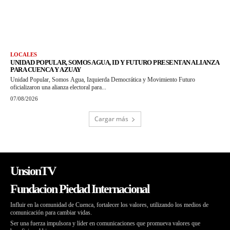
LOCALES
UNIDAD POPULAR, SOMOS AGUA, ID Y FUTURO PRESENTAN ALIANZA
PARA CUENCA Y AZUAY
Unidad Popular, Somos Agua, Izquierda Democrática y Movimiento Futuro
oficializaron una alianza electoral para...
07/08/2026
Cargar más
UnsionTV
Fundacion Piedad Internacional
Influir en la comunidad de Cuenca, fortalecer los valores, utilizando los medios de
comunicación para cambiar vidas.
Ser una fuerza impulsora y líder en comunicaciones que promueva valores que