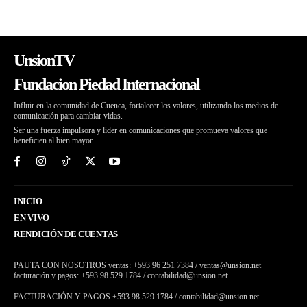
UnsionTV
Fundacion Piedad Internacional
Influir en la comunidad de Cuenca, fortalecer los valores, utilizando los medios de
comunicación para cambiar vidas.
Ser una fuerza impulsora y líder en comunicaciones que promueva valores que
beneficien al bien mayor.
INICIO
EN VIVO
RENDICIÓN DE CUENTAS
PAUTA CON NOSOTROS ventas: +593 96 251 7384 / ventas@unsion.net
facturación y pagos: +593 98 529 1784 / contabilidad@unsion.net
FACTURACIÓN Y PAGOS +593 98 529 1784 / contabilidad@unsion.net