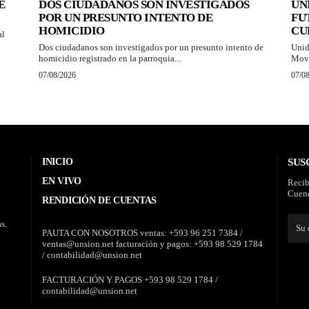
E
DOS CIUDADANOS SON INVESTIGADOS
UN
POR UN PRESUNTO INTENTO DE
FU
HOMICIDIO
CU
al
Dos ciudadanos son investigados por un presunto intento de
Unid
homicidio registrado en la parroquia...
Movi
07/08/2026
07/0
INICIO
SUS
EN VIVO
Recib
Cuenc
RENDICIÓN DE CUENTAS
s.
PAUTA CON NOSOTROS ventas: +593 96 251 7384 /
ventas@unsion.net facturación y pagos: +593 98 529 1784
/ contabilidad@unsion.net
FACTURACIÓN Y PAGOS +593 98 529 1784 /
contabilidad@unsion.net