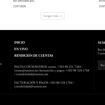
fue arrollada por...
revo
21/07/2026
21/0
Cargar más
INICIO
SUS
EN VIVO
Recib
Cuenc
RENDICIÓN DE CUENTAS
s.
PAUTA CON NOSOTROS ventas: +593 96 251 7384 /
ventas@unsion.net facturación y pagos: +593 98 529 1784
/ contabilidad@unsion.net
FACTURACIÓN Y PAGOS +593 98 529 1784 /
contabilidad@unsion.net