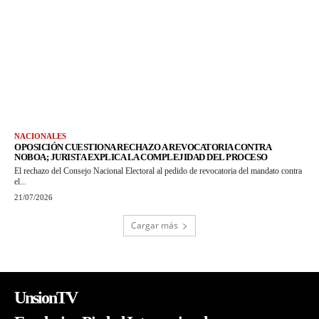
NACIONALES
OPOSICIÓN CUESTIONA RECHAZO A REVOCATORIA CONTRA
NOBOA; JURISTA EXPLICA LA COMPLEJIDAD DEL PROCESO
El rechazo del Consejo Nacional Electoral al pedido de revocatoria del mandato contra
el...
21/07/2026
Cargar más
UnsionTV