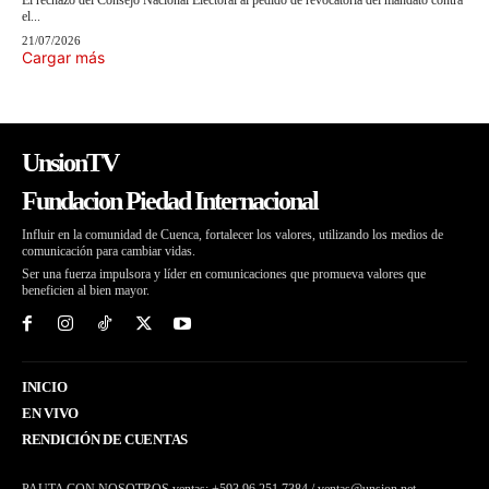
El rechazo del Consejo Nacional Electoral al pedido de revocatoria del mandato contra
el...
21/07/2026
Cargar más
UnsionTV
Fundacion Piedad Internacional
Influir en la comunidad de Cuenca, fortalecer los valores, utilizando los medios de
comunicación para cambiar vidas.
Ser una fuerza impulsora y líder en comunicaciones que promueva valores que
beneficien al bien mayor.
INICIO
EN VIVO
RENDICIÓN DE CUENTAS
PAUTA CON NOSOTROS ventas: +593 96 251 7384 / ventas@unsion.net