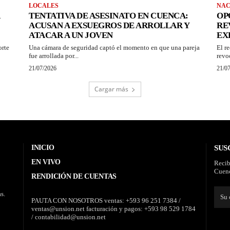
LOCALES
NAC
TENTATIVA DE ASESINATO EN CUENCA:
OP
ACUSAN A EXSUEGROS DE ARROLLAR Y
RE
ATACAR A UN JOVEN
EX
orte
Una cámara de seguridad captó el momento en que una pareja
El r
fue arrollada por...
revo
21/07/2026
21/0
Cargar más
INICIO
SUS
EN VIVO
Recib
Cuenc
RENDICIÓN DE CUENTAS
s.
PAUTA CON NOSOTROS ventas: +593 96 251 7384 /
ventas@unsion.net facturación y pagos: +593 98 529 1784
/ contabilidad@unsion.net