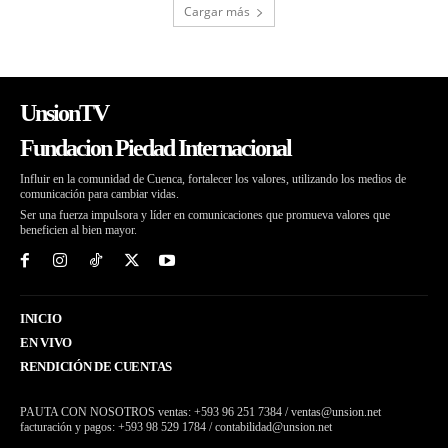
Cargar más
UnsionTV
Fundacion Piedad Internacional
Influir en la comunidad de Cuenca, fortalecer los valores, utilizando los medios de
comunicación para cambiar vidas.
Ser una fuerza impulsora y líder en comunicaciones que promueva valores que
beneficien al bien mayor.
INICIO
EN VIVO
RENDICIÓN DE CUENTAS
PAUTA CON NOSOTROS ventas: +593 96 251 7384 / ventas@unsion.net
facturación y pagos: +593 98 529 1784 / contabilidad@unsion.net