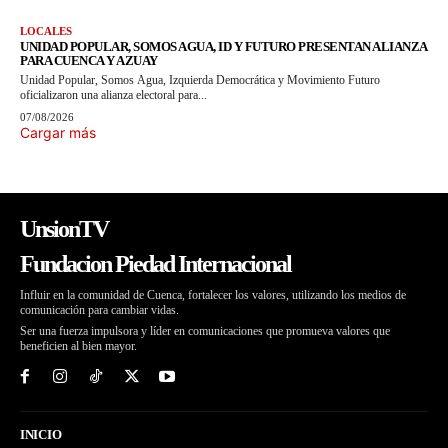
LOCALES
UNIDAD POPULAR, SOMOS AGUA, ID Y FUTURO PRESENTAN ALIANZA
PARA CUENCA Y AZUAY
Unidad Popular, Somos Agua, Izquierda Democrática y Movimiento Futuro
oficializaron una alianza electoral para...
07/08/2026
Cargar más
UnsionTV
Fundacion Piedad Internacional
Influir en la comunidad de Cuenca, fortalecer los valores, utilizando los medios de
comunicación para cambiar vidas.
Ser una fuerza impulsora y líder en comunicaciones que promueva valores que
beneficien al bien mayor.
INICIO