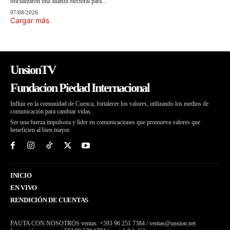
oficializaron una alianza electoral para...
07/08/2026
Cargar más
UnsionTV
Fundacion Piedad Internacional
Influir en la comunidad de Cuenca, fortalecer los valores, utilizando los medios de
comunicación para cambiar vidas.
Ser una fuerza impulsora y líder en comunicaciones que promueva valores que
beneficien al bien mayor.
INICIO
EN VIVO
RENDICIÓN DE CUENTAS
PAUTA CON NOSOTROS ventas: +593 96 251 7384 / ventas@unsion.net