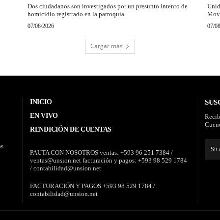
Dos ciudadanos son investigados por un presunto intento de
Unid
homicidio registrado en la parroquia...
Movi
07/08/2026
07/0
Cargar más
INICIO
SUS
EN VIVO
Recib
Cuenc
RENDICIÓN DE CUENTAS
s.
PAUTA CON NOSOTROS ventas: +593 96 251 7384 /
ventas@unsion.net facturación y pagos: +593 98 529 1784
/ contabilidad@unsion.net
FACTURACIÓN Y PAGOS +593 98 529 1784 /
contabilidad@unsion.net