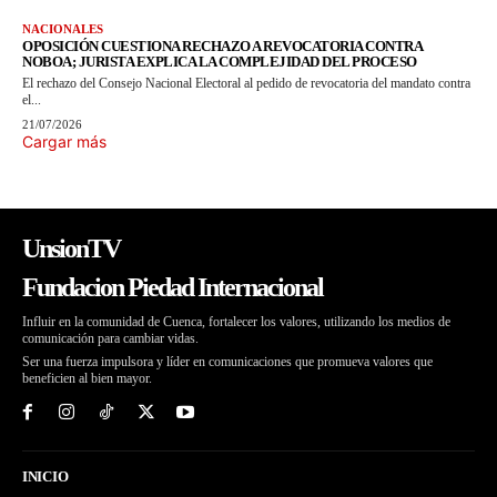
NACIONALES
OPOSICIÓN CUESTIONA RECHAZO A REVOCATORIA CONTRA
NOBOA; JURISTA EXPLICA LA COMPLEJIDAD DEL PROCESO
El rechazo del Consejo Nacional Electoral al pedido de revocatoria del mandato contra
el...
21/07/2026
Cargar más
UnsionTV
Fundacion Piedad Internacional
Influir en la comunidad de Cuenca, fortalecer los valores, utilizando los medios de
comunicación para cambiar vidas.
Ser una fuerza impulsora y líder en comunicaciones que promueva valores que
beneficien al bien mayor.
INICIO