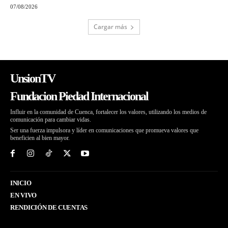
07/08/2026
Cargar más
UnsionTV
Fundacion Piedad Internacional
Influir en la comunidad de Cuenca, fortalecer los valores, utilizando los medios de
comunicación para cambiar vidas.
Ser una fuerza impulsora y líder en comunicaciones que promueva valores que
beneficien al bien mayor.
INICIO
EN VIVO
RENDICIÓN DE CUENTAS