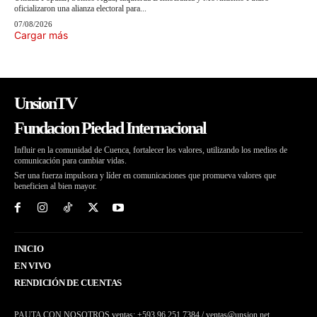
oficializaron una alianza electoral para...
07/08/2026
Cargar más
UnsionTV
Fundacion Piedad Internacional
Influir en la comunidad de Cuenca, fortalecer los valores, utilizando los medios de
comunicación para cambiar vidas.
Ser una fuerza impulsora y líder en comunicaciones que promueva valores que
beneficien al bien mayor.
INICIO
EN VIVO
RENDICIÓN DE CUENTAS
PAUTA CON NOSOTROS ventas: +593 96 251 7384 / ventas@unsion.net