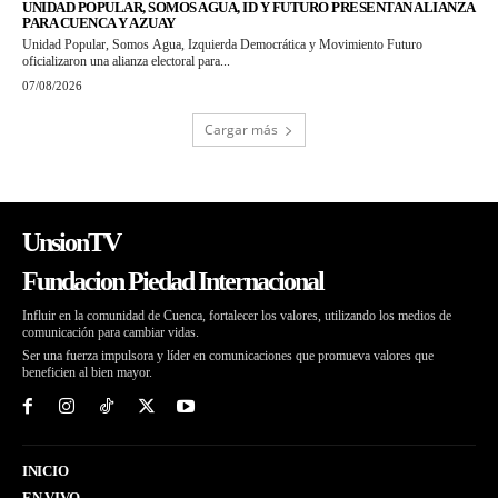
UNIDAD POPULAR, SOMOS AGUA, ID Y FUTURO PRESENTAN ALIANZA
PARA CUENCA Y AZUAY
Unidad Popular, Somos Agua, Izquierda Democrática y Movimiento Futuro
oficializaron una alianza electoral para...
07/08/2026
Cargar más
UnsionTV
Fundacion Piedad Internacional
Influir en la comunidad de Cuenca, fortalecer los valores, utilizando los medios de
comunicación para cambiar vidas.
Ser una fuerza impulsora y líder en comunicaciones que promueva valores que
beneficien al bien mayor.
INICIO
EN VIVO