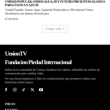
UNIDAD POPULAR, SOMOS AGUA, ID Y FUTURO PRESENTAN ALIANZA
PARA CUENCA Y AZUAY
Unidad Popular, Somos Agua, Izquierda Democrática y Movimiento Futuro
oficializaron una alianza electoral para...
07/08/2026
Cargar más
UnsionTV
Fundacion Piedad Internacional
Influir en la comunidad de Cuenca, fortalecer los valores, utilizando los medios de
comunicación para cambiar vidas.
Ser una fuerza impulsora y líder en comunicaciones que promueva valores que
beneficien al bien mayor.
INICIO
EN VIVO