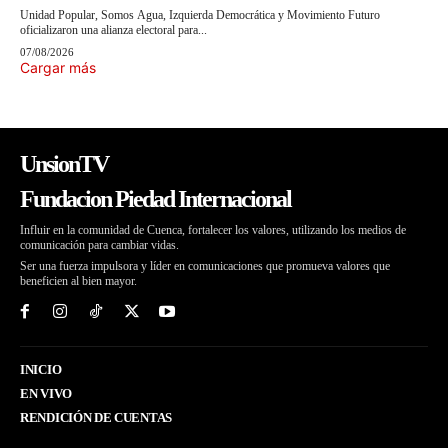
Unidad Popular, Somos Agua, Izquierda Democrática y Movimiento Futuro
oficializaron una alianza electoral para...
07/08/2026
Cargar más
UnsionTV
Fundacion Piedad Internacional
Influir en la comunidad de Cuenca, fortalecer los valores, utilizando los medios de
comunicación para cambiar vidas.
Ser una fuerza impulsora y líder en comunicaciones que promueva valores que
beneficien al bien mayor.
INICIO
EN VIVO
RENDICIÓN DE CUENTAS