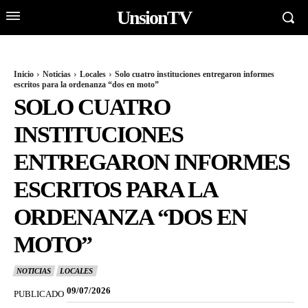
UnsionTV
Inicio
Noticias
Locales
Solo cuatro instituciones entregaron informes
escritos para la ordenanza “dos en moto”
SOLO CUATRO
INSTITUCIONES
ENTREGARON INFORMES
ESCRITOS PARA LA
ORDENANZA “DOS EN
MOTO”
NOTICIAS
LOCALES
09/07/2026
PUBLICADO