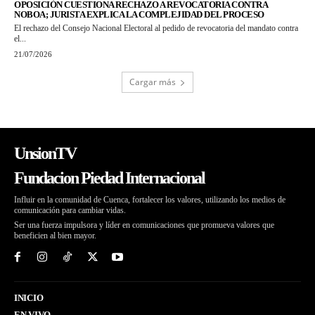
OPOSICIÓN CUESTIONA RECHAZO A REVOCATORIA CONTRA
NOBOA; JURISTA EXPLICA LA COMPLEJIDAD DEL PROCESO
El rechazo del Consejo Nacional Electoral al pedido de revocatoria del mandato contra
el...
21/07/2026
Cargar más
UnsionTV
Fundacion Piedad Internacional
Influir en la comunidad de Cuenca, fortalecer los valores, utilizando los medios de
comunicación para cambiar vidas.
Ser una fuerza impulsora y líder en comunicaciones que promueva valores que
beneficien al bien mayor.
INICIO
EN VIVO