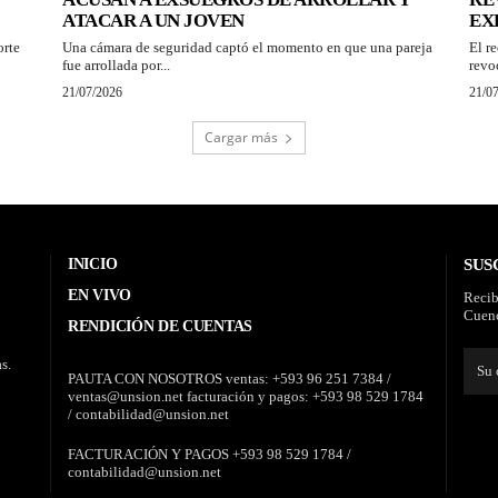
ATACAR A UN JOVEN
EX
orte
Una cámara de seguridad captó el momento en que una pareja
El r
fue arrollada por...
revo
21/07/2026
21/0
Cargar más
INICIO
SUS
EN VIVO
Recib
Cuenc
RENDICIÓN DE CUENTAS
s.
PAUTA CON NOSOTROS ventas: +593 96 251 7384 /
ventas@unsion.net facturación y pagos: +593 98 529 1784
/ contabilidad@unsion.net
FACTURACIÓN Y PAGOS +593 98 529 1784 /
contabilidad@unsion.net