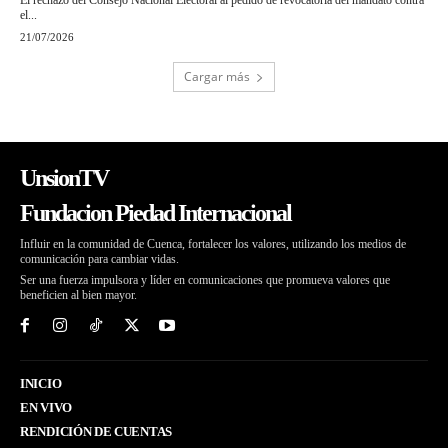
El rechazo del Consejo Nacional Electoral al pedido de revocatoria del mandato contra
el...
21/07/2026
Cargar más
UnsionTV
Fundacion Piedad Internacional
Influir en la comunidad de Cuenca, fortalecer los valores, utilizando los medios de
comunicación para cambiar vidas.
Ser una fuerza impulsora y líder en comunicaciones que promueva valores que
beneficien al bien mayor.
INICIO
EN VIVO
RENDICIÓN DE CUENTAS