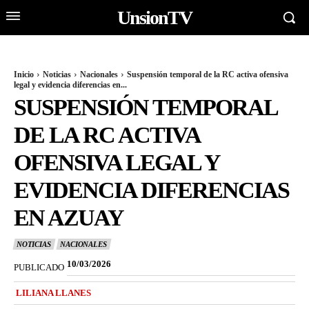
UnsionTV
Inicio
Noticias
Nacionales
Suspensión temporal de la RC activa ofensiva
legal y evidencia diferencias en...
SUSPENSIÓN TEMPORAL
DE LA RC ACTIVA
OFENSIVA LEGAL Y
EVIDENCIA DIFERENCIAS
EN AZUAY
NOTICIAS
NACIONALES
10/03/2026
PUBLICADO
LILIANA LLANES