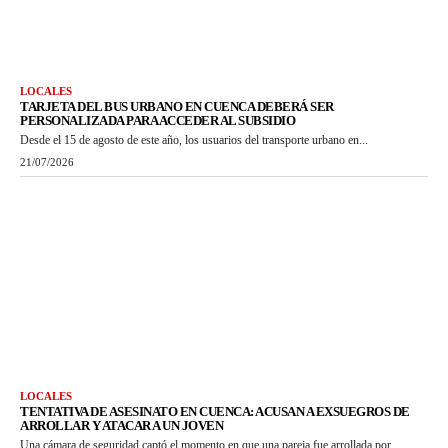
LOCALES
TARJETA DEL BUS URBANO EN CUENCA DEBERÁ SER
PERSONALIZADA PARA ACCEDER AL SUBSIDIO
Desde el 15 de agosto de este año, los usuarios del transporte urbano en...
21/07/2026
LOCALES
TENTATIVA DE ASESINATO EN CUENCA: ACUSAN A EXSUEGROS DE
ARROLLAR Y ATACAR A UN JOVEN
Una cámara de seguridad captó el momento en que una pareja fue arrollada por...