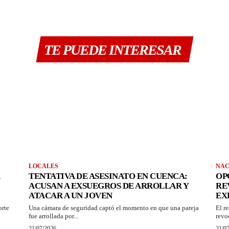
TE PUEDE INTERESAR
LOCALES
NAC
TENTATIVA DE ASESINATO EN CUENCA:
OP
ACUSAN A EXSUEGROS DE ARROLLAR Y
RE
ATACAR A UN JOVEN
EX
orte
Una cámara de seguridad captó el momento en que una pareja
El r
fue arrollada por...
revo
21/07/2026
21/0