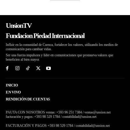
UnsionTV
Fundacion Piedad Internacional
Influir en la comunidad de Cuenca, fortalecer los valores, utilizando los medios de
comunicación para cambiar vidas.
Ser una fuerza impulsora y líder en comunicaciones que promueva valores que
beneficien al bien mayor.
INICIO
EN VIVO
RENDICIÓN DE CUENTAS
PAUTA CON NOSOTROS ventas: +593 96 251 7384 / ventas@unsion.net
facturación y pagos: +593 98 529 1784 / contabilidad@unsion.net
FACTURACIÓN Y PAGOS +593 98 529 1784 / contabilidad@unsion.net