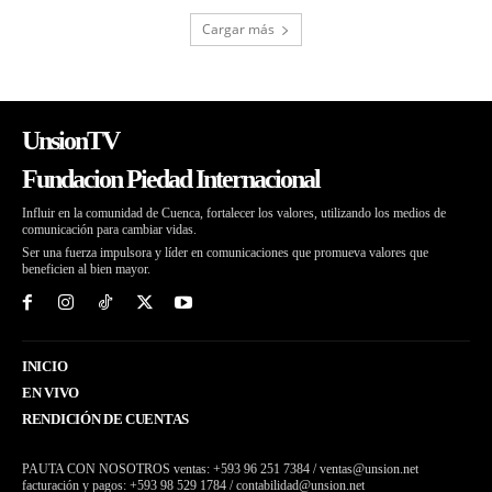
Cargar más
UnsionTV
Fundacion Piedad Internacional
Influir en la comunidad de Cuenca, fortalecer los valores, utilizando los medios de
comunicación para cambiar vidas.
Ser una fuerza impulsora y líder en comunicaciones que promueva valores que
beneficien al bien mayor.
INICIO
EN VIVO
RENDICIÓN DE CUENTAS
PAUTA CON NOSOTROS ventas: +593 96 251 7384 / ventas@unsion.net
facturación y pagos: +593 98 529 1784 / contabilidad@unsion.net