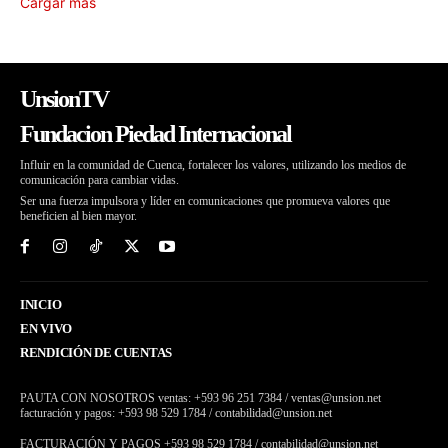
Cargar más
UnsionTV
Fundacion Piedad Internacional
Influir en la comunidad de Cuenca, fortalecer los valores, utilizando los medios de
comunicación para cambiar vidas.
Ser una fuerza impulsora y líder en comunicaciones que promueva valores que
beneficien al bien mayor.
INICIO
EN VIVO
RENDICIÓN DE CUENTAS
PAUTA CON NOSOTROS ventas: +593 96 251 7384 / ventas@unsion.net
facturación y pagos: +593 98 529 1784 / contabilidad@unsion.net
FACTURACIÓN Y PAGOS +593 98 529 1784 / contabilidad@unsion.net